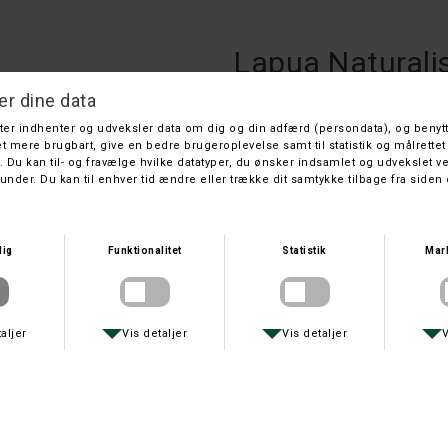
Lapua Naturali
Lapua
DKK 790,-
På lager
Lapua Naturalis 6,5x55 9,1g.Pakke 
Husk at køb af ammunition kræver en 
Kan afhentes i butikken eller s
leveringsmetode!