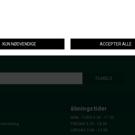
Spørg om varen
Tip en
åbningstider
MAN - TORS 9.30 - 17.30
nservering
FREDAG 9.30 - 18.00
LØRDAG 9.00 - 13.00