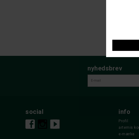
nyhedsbrev
social
info
Profil
artemis ko
e-mærke