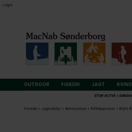
Login
OUTDOOR
FISKERI
JAGT
KVIN
STOR BUTIK I SØNDER
Forside
Jagtudstyr
Ammunition
Riffelpatroner
Blyfri 