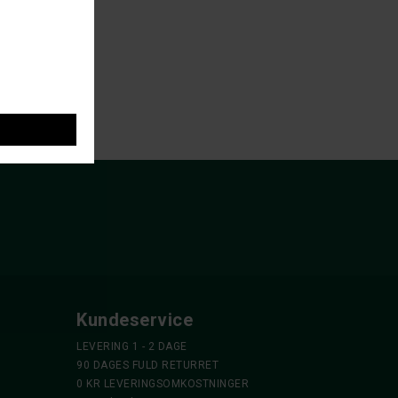
 ven
Kundeservice
LEVERING 1 - 2 DAGE
90 DAGES FULD RETURRET
0 KR LEVERINGSOMKOSTNINGER