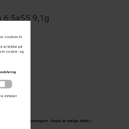
s 6,5x55 9,1g
med 20 stk.
gyldig tilladelse!
endes med våbentransport - husk at vælge dette i