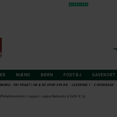
DER
MÆND
BØRN
FODTØJ
GAVEKORT
BORG - FRI FRAGT I DK & DE OVER 299 KR. - LEVERING 1 - 2 HVERDAGE
Riffelammunition
Lapua
Lapua Naturalis 6,5x55 9,1g