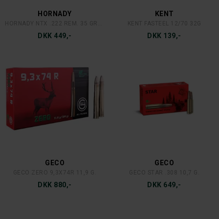
HORNADY
KENT
HORNADY NTX .222 REM. 35 GRAINS/2,27 GRAM
KENT FASTEEL 12/70 32G
DKK 449,-
DKK 139,-
GECO
GECO
GECO ZERO 9,3X74R 11,9 G.
GECO STAR .308 10,7 G.
DKK 880,-
DKK 649,-