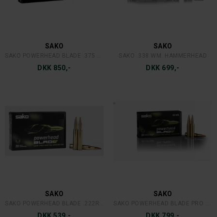
SAKO
SAKO
SAKO POWERHEAD BLADE .375 HH
SAKO .338 WM. HAMMERHEAD
DKK 850,-
DKK 699,-
SAKO
SAKO
SAKO POWERHEAD BLADE .222REM. 2,6G.
SAKO POWERHEAD BLADE PRO .308
DKK 539,-
DKK 799,-