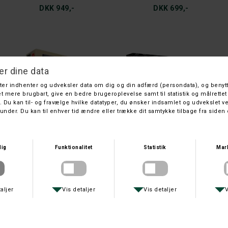
DKK 949,-
DKK 699,-
NORMA
NORMA
NORMA ECO-STRIKE 6,5X55 7,8 G.
NORMA ODIN .30-06
DKK 729,-
DKK 699,-