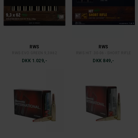
RWS
RWS
RWS EVO GREEN 9,3X62
RWS HIT .30-06 - SHORT RIFLE
DKK 1.029,-
DKK 849,-