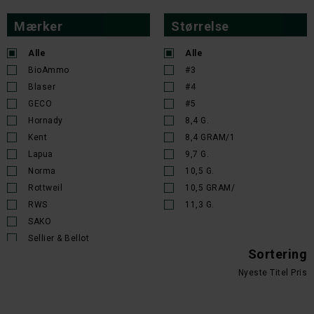
Mærker
Størrelse
Alle
Alle
BioAmmo
#3
Blaser
#4
GECO
#5
Hornady
8,4 G.
Kent
8,4 GRAM/1
Lapua
9,7 G.
Norma
10,5 G.
Rottweil
10,5 GRAM/
RWS
11,3 G.
SAKO
Sellier & Bellot
Sortering
Nyeste
Titel
Pris