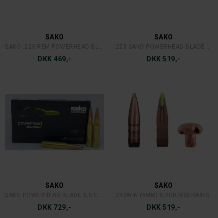
SAKO
SAKO
SAKO .223 REM POWERHEAD BLADE 3,56 G.
.223 SAKO POWERHEAD BLADE 3,56 G./55 GR.
DKK 469,-
DKK 519,-
SAKO
SAKO
SAKO POWERHEAD BLADE 6,5 CREEDMORE 7,8 G.
.243WIN (6MM) 5,2GR/80GRAINS SAKO BLADE 50 STK.
DKK 729,-
DKK 519,-