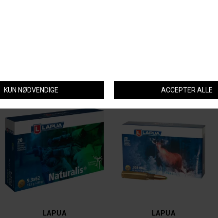
NORMA
LAPUA
NORMA ODIN .308 WIN
LAPUA NATURALIS 6,5X55 9,1G
DKK 699,-
DKK 790,-
LAPUA
LAPUA