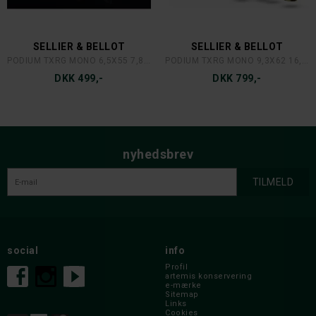
SELLIER & BELLOT
SELLIER & BELLOT
PODIUM TXRG MONO 6,5X55 7,8 GR
PODIUM TXRG MONO 9,3X62 16,2 GR
DKK 499,-
DKK 799,-
nyhedsbrev
social
info
Profil
artemis konservering
e-mærke
Sitemap
Links
Cookies