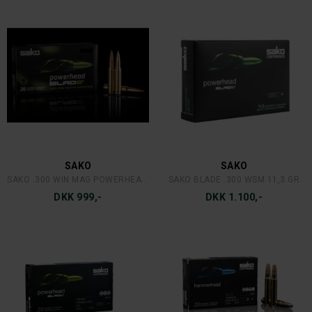
SAKO
SAKO
SAKO .300 WIN MAG POWERHEAD BLADE 11 G. 20 STK.
SAKO BLADE .300 WSM 11,3 GR
DKK 999,-
DKK 1.100,-