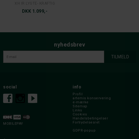
XH IR LYGTE- KRAFTIG
DKK 1.099,-
nyhedsbrev
social
info
Profil
artemis konservering
e-mærke
Sitemap
Links
Cookies
Handelsbetingelser
Fortrydelsesret
MOBILEPAY
GDPR-popup