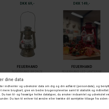
DKK 69,-
DKK 149,-
FEUERHAND
FEUERHAND
FEUERHAND BRONZE
FEUERHAND LED LANTERNE
DKK 490,-
DKK 599,-