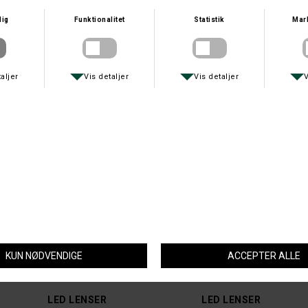
FEUERHAND
LAWSON
FEUERHAND LED LANTERNE ZINK
LAWSON MEGA 100 LED UV-LAMPE
DKK 499,-
DKK 299,-
LED LENSER
LED LENSER