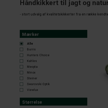
Håndkikkert til jagt og natu
- stort udvalg af kvalitetskikkerter fra en række kendte
Mærker
Alle
Burris
Hunters Choice
Kahles
Meopta
Minox
Steiner
Swarovski Optik
Viewlux
Størrelse