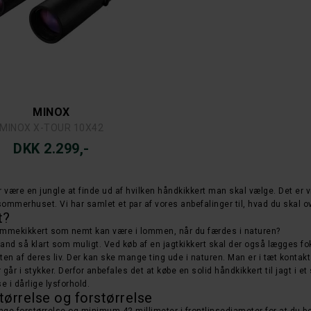
MINOX
MINOX X-TOUR 10X42
DKK 2.299,-
der være en jungle at finde ud af hvilken håndkikkert man skal vælge. Det er v
have i sommerhuset. Vi har samlet et par af vores anbefalinger til, hvad du skal
t?
en lommekikkert som nemt kan være i lommen, når du færdes i naturen?
tand så klart som muligt. Ved køb af en jagtkikkert skal der også lægges f
esten af deres liv. Der kan ske mange ting ude i naturen. Man er i tæt kont
går i stykker. Derfor anbefales det at købe en solid håndkikkert til jagt i et
 i dårlige lysforhold.
størrelse og forstørrelse