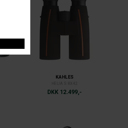
KAHLES
HELIA S 8X42
DKK 12.499,-