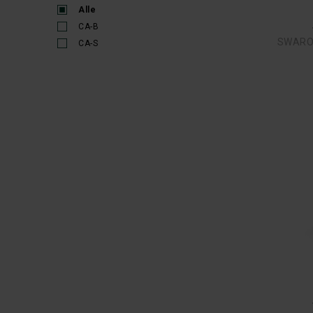
Alle
CA-B
SWAROV
CA-S