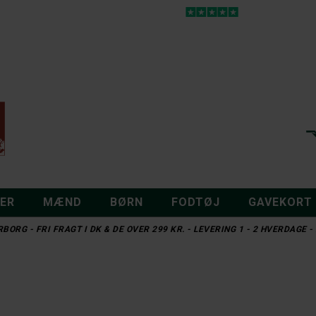
DER
MÆND
BØRN
FODTØJ
GAVEKORT
BORG - FRI FRAGT I DK & DE OVER 299 KR. - LEVERING 1 - 2 HVERDAGE