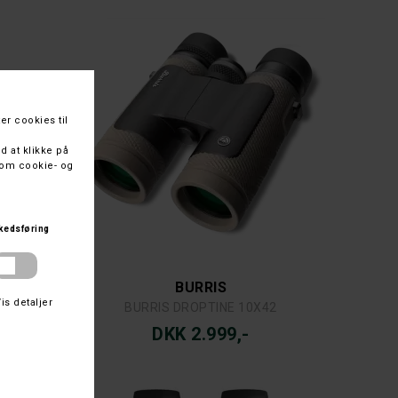
BURRIS
VER
BURRIS DROPTINE 10X42
DKK 2.999,-