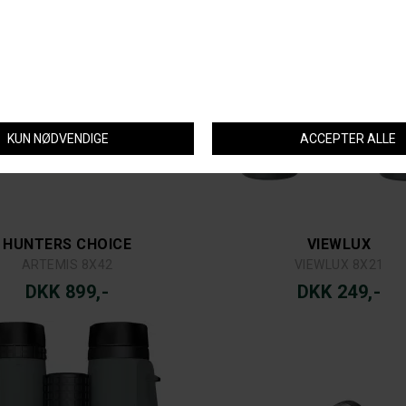
HUNTERS CHOICE
VIEWLUX
ARTEMIS 8X42
VIEWLUX 8X21
DKK 899,-
DKK 249,-