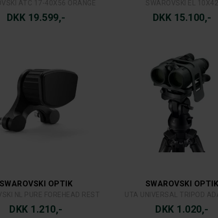
VSKI ATC 17-40X56 ORANGE
SWAROVSKI EL 10X4
DKK 19.599,-
DKK 15.100,-
SWAROVSKI OPTIK
SWAROVSKI OPTI
SKI NL PURE FOREHEAD REST
UTA UNIVERSAL TRIPOD A
DKK 1.210,-
DKK 1.020,-