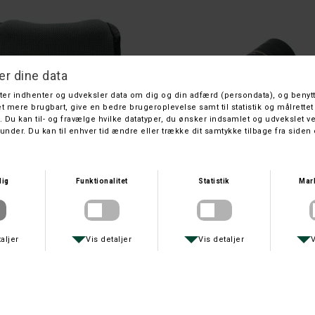
SWAROVSKI OPTIK
STEINER
BINO GUARD BG
STEINER 8 X 42 OBSER
DKK 460,-
DKK 2.999,-