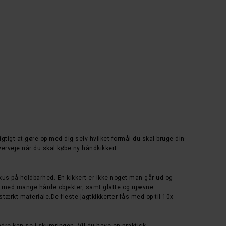
igtigt at gøre op med dig selv hvilket formål du skal bruge din
 overveje når du skal købe ny håndkikkert.
okus på holdbarhed. En kikkert er ikke noget man går ud og
akt med mange hårde objekter, samt glatte og ujævne
 stærkt materiale.De fleste jagtkikkerter fås med op til 10x