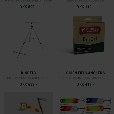
DAIWA CROSSFIRE SÆT 9´ 15-40 G.
DAIWA J-FLUORCARBON
DKK 899,-
DKK 119,-
KINETIC
SCIENTIFIC ANGLERS
KINETIC SURF STANGHOLDER
SCIENTIFIC ANGLERS AIR CELL WF FLOAT
DKK 699,-
DKK 419,-