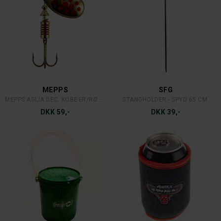
MEPPS
SFG
MEPPS AGLIA DEC. KOBBER/RØDE PRIKKER #4
STANGHOLDER - SPYD 65 CM.
DKK 59,-
DKK 39,-