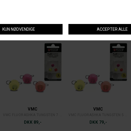
A. JENSEN
SAVAGE GEAR
A. JENSEN ARID WAIST WADERS
SAVAGE GEAR LT SANDEEL 3-PACK SIGNATURE
DKK 1.699,-
DKK 209,-
VMC
VMC
VMC FLUORASHKA TUNGSTEN 7 G.
VMC FLUORASHKA TUNGSTEN 5 G.
DKK 89,-
DKK 79,-