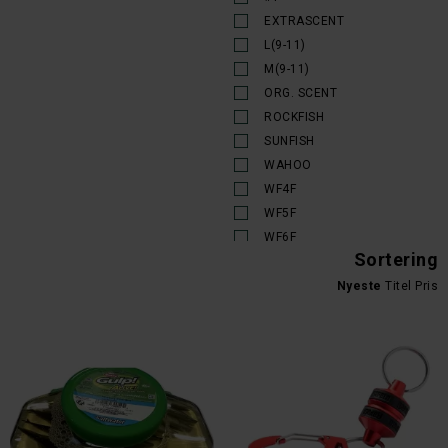
Fiskekroge
Elbe
EXTRASCENT
Fiskeliner
Epic Fly Rods
L(9-11)
Fiskeri Tilbehør
Fällkniven
M(9-11)
Fiskesæt
Flambeau
ORG. SCENT
Fiskestænger
Gerber
ROCKFISH
Fisketasker
Gladsax
SUNFISH
Fisketøj
Hansen
WAHOO
Fiskeudstyr til børn
IFish
WF4F
Fiskevægte
Kinetic
WF5F
Fiskeveste
Kott
WF6F
Fletline
Lamson
Sortering
XL(12-13)
Flueæske Rør
Lansky
XLK
Nyeste
Titel
Pris
Fluefiskeri - fluer og tilbehør
Lawson
S
Fluehjul
Leatherman
M
Flueline Forfang
MacNab
M/L
Flueline Polyleader
MacNab Sønderborg
L/XL
Flueline Runningline
Mepps
Skydeliner
L
Mikado
Flueline Skydehoved
XL/XXL
Mitchell