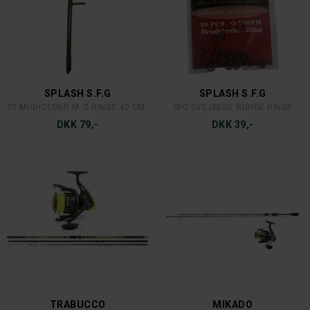
44
44/45
45
46/47
46
47
SPLASH S.F.G
SPLASH S.F.G
STANGHOLDER M. 2 RINGE 40 CM.
SFG SVEJSEDE RUNDE RINGE
50
DKK 79,-
DKK 39,-
60
80
210-240 CM
270-300 CM
270-300 CM.
TRABUCCO
MIKADO