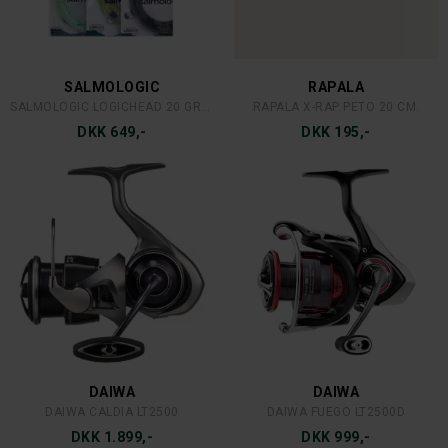
SALMOLOGIC
RAPALA
SALMOLOGIC LOGICHEAD 20 GRAM./308 GRAINS
RAPALA X-RAP PETO 20 CM.
DKK 649,-
DKK 195,-
DAIWA
DAIWA
DAIWA CALDIA LT2500
DAIWA FUEGO LT2500D
DKK 1.899,-
DKK 999,-