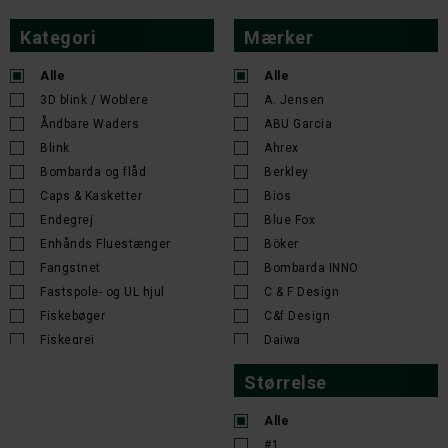
Kategori
Mærker
Alle
Alle
3D blink / Woblere
A. Jensen
Åndbare Waders
ABU Garcia
Blink
Ahrex
Bombarda og flåd
Berkley
Caps & Kasketter
Bios
Endegrej
Blue Fox
Enhånds Fluestænger
Böker
Fangstnet
Bombarda INNO
Fastspole- og UL hjul
C & F Design
Fiskebøger
C&f Design
Fiskegrej
Daiwa
Fiskehjul
DAM
Størrelse
Fiskejakker
Deerhunter
Fiskeknive, jagtknive og
Devil Fish
Alle
økser
EKA
#1