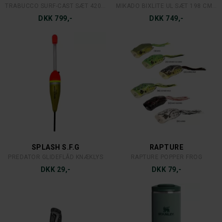
TRABUCCO SURF-CAST SÆT 420 CM. INKL. HJUL
MIKADO BIXLITE UL SÆT 198 CM. 1-7 G.
DKK 799,-
DKK 749,-
SPLASH S.F.G
RAPTURE
PREDATOR GLIDEFLÅD KNÆKLYS
RAPTURE POPPER FROG
DKK 29,-
DKK 79,-