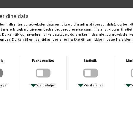
MACNAB SØNDERBORG
MACNAB SØNDERBORG
AFFINITY SILICA UL 10´ 2-10 G. 4-DELT
AFFINITY SPIN 9´ 30-50 G. 4-DELT
DKK 499,-
DKK 499,-