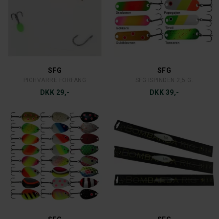
SFG
SFG
PIGHVARRE FORFANG
SFG ISPINDEN 2,5 G.
DKK 29,-
DKK 39,-