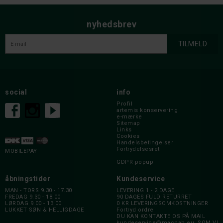
nyhedsbrev
social
info
Profil
artemis konservering
e-mærke
Sitemap
Links
Cookies
Handelsbetingelser
Fortrydelsesret
MOBILEPAY
GDPR-popup
åbningstider
Kundeservice
MAN - TORS 9.30 - 17.30
LEVERING 1 - 2 DAGE
FREDAG 9.30 - 18.00
90 DAGES FULD RETURRET
LØRDAG 9.00 - 13.00
0 KR LEVERINGSOMKOSTNINGER
LUKKET SØN & HELLIGDAGE
Fortryd ordre
DU KAN KONTAKTE OS PÅ MAIL
kundeservice@macnab.eu
, SOM VI