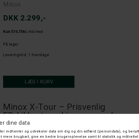
Minox
DKK 2.299,-
På lager
Leveringstid: 1 hverdage
Minox X‑Tour – Prisvenlig
ED‑kikkert med imponerende
optik
Minox X‑Tour er en af de nyeste kikkertserier fra tyske Minox, som