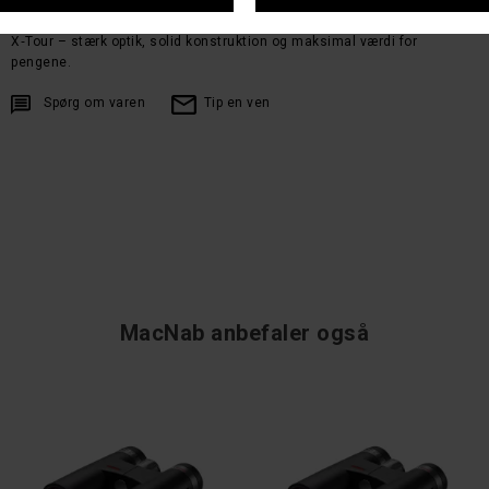
X‑Tour-serien kombinerer et flot ydre med en ergonomisk udformning,
der gør kikkerten nem og komfortabel at håndtere i længere tid.Minox
X‑Tour – stærk optik, solid konstruktion og maksimal værdi for
pengene.
Spørg om varen
Tip en ven
MacNab anbefaler også