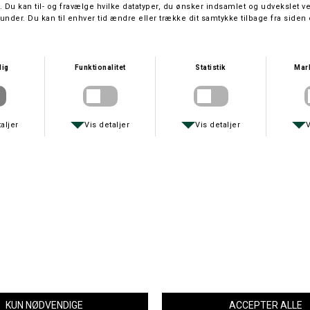
siden 2013 har været en del af Blaser Group. Serien tilbyder ED‑optik til
en særdeles attraktiv pris og leverer både randskarphed og
farvegengivelse, der overgår langt de fleste kikkerter i samme
prisklasse.
Seks modelvarianter 8×26 •
10×26 • 8×34 • 10×34 • 8×42 •
10×42 • 10×50
Uanset om du søger en kompakt lommekikkert, en let turkikkert eller en
lysstærk model til jagt, findes der en X‑Tour, der passer til dit behov.
Bygget til udendørs brug
Alle modeller er vandtætte (IPX7), gasfyldte og robust konstrueret. De
leverer et stort synsfelt og en høj lystransmission på over 85 %, hvilket
giver et klart og behageligt billede – selv i svagere lys.
Ergonomisk og moderne design