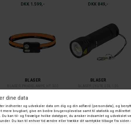
DKK 1.599,-
DKK 849,-
BLASER
BLASER
BLASER PANDELAMPE HT 300
BLASER LYGTE EDL 150
DKK 299,-
DKK 249,-