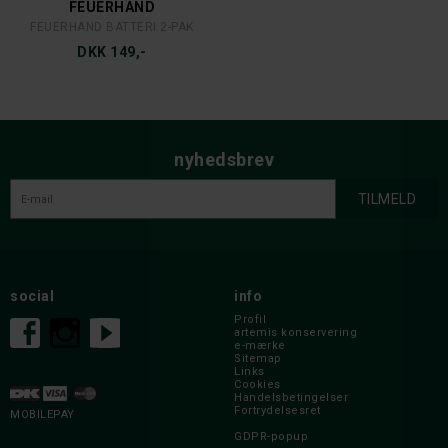
FEUERHAND
FEUERHAND BATTERI 2-PAK
DKK 149,-
nyhedsbrev
social
info
Profil
artemis konservering
e-mærke
Sitemap
Links
Cookies
Handelsbetingelser
Fortrydelsesret
MOBILEPAY
GDPR-popup