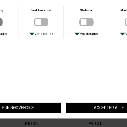
ORBILOC
LAWSON
ORBILOC LYGTE
LAWSON MEGA 100 LED UV-LAMPE
DKK 219,-
DKK 299,-
PETZL
PETZL