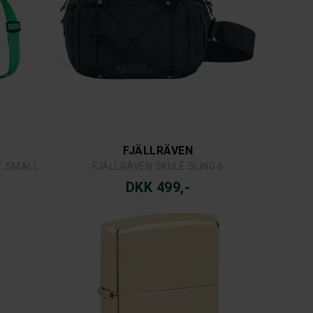
FJÄLLRÄVEN
T SMALL
FJÄLLRÄVEN SKULE SLING 6
DKK 499,-