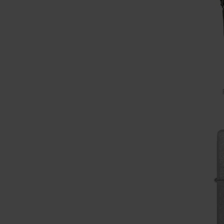
Vangedal
Victorinox
Viewlux
Vorn
Zippo