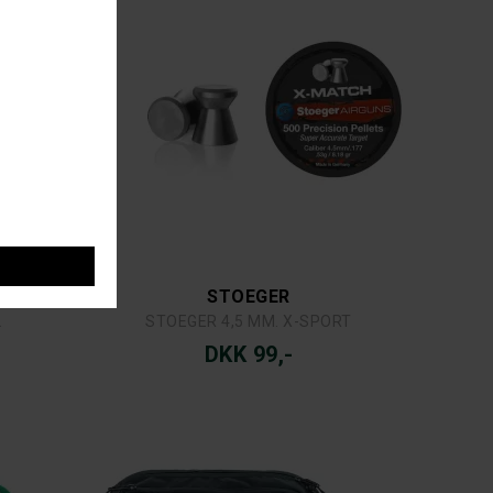
STOEGER
2
STOEGER 4,5 MM. X-SPORT
DKK 99,-