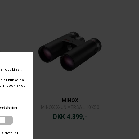
MINOX
5 MM.
MINOX X-UNIVERSAL 10X50
DKK 4.399,-