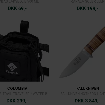
MBAS LAKSEOLIE 500 ML.
RAPALA SOLBRILLER
DKK 69,-
DKK 199,-
COLUMBIA
FÄLLKNIVEN
COLUMBIA TRAIL TRAVELER™ WATER BOTTLE SLING
FÄLLKNIVEN NOTHERN LIGH
DKK 299,-
DKK 3.849,-