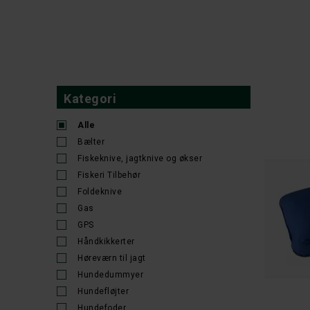
Kategori
Alle
Bælter
Fiskeknive, jagtknive og økser
Fiskeri Tilbehør
Foldeknive
Gas
GPS
Håndkikkerter
Høreværn til jagt
Hundedummyer
Hundefløjter
Hundefoder