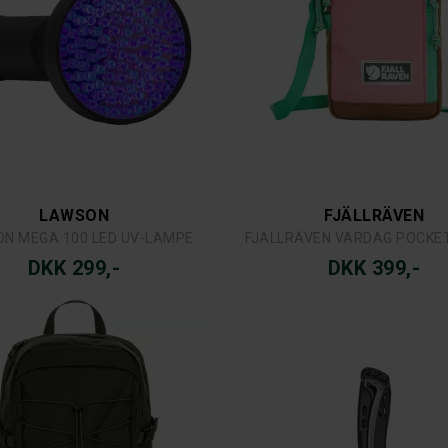
LAWSON
FJÄLLRÄVEN
N MEGA 100 LED UV-LAMPE
FJÄLLRÄVEN VARDAG POCKE
DKK 299,-
DKK 399,-