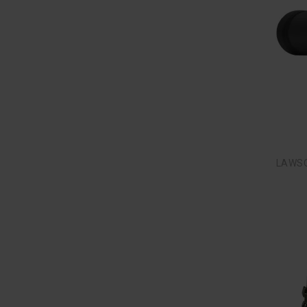
Scopecoat
Sea To Summit
Silva
Simms
Sitka-Gear
Skotti
StabiloTherm
Stanley
Steiner
Stoeger
LAWSO
Swarovski Optik
Tatonka
ThermoPad
Thermos
Trangia
TRAVELDEET
Trek Mates
Trek N Eat
Trekmates