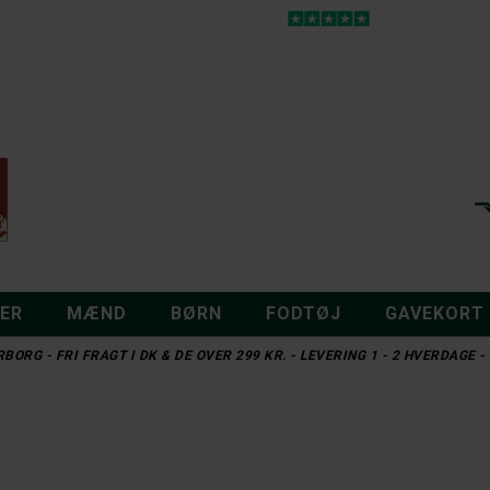
DER
MÆND
BØRN
FODTØJ
GAVEKORT
BORG - FRI FRAGT I DK & DE OVER 299 KR. - LEVERING 1 - 2 HVERDAGE