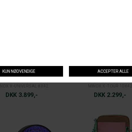
MINOX
MINOX
INOX X-UNIVERSAL 8X42
MINOX X-TOUR 10X4
DKK 3.899,-
DKK 2.299,-